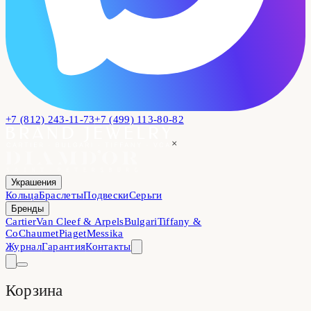
+7 (812) 243-11-73
+7 (499) 113-80-82
×
Украшения
Кольца
Браслеты
Подвески
Серьги
Бренды
Cartier
Van Cleef & Arpels
Bulgari
Tiffany &
Co
Chaumet
Piaget
Messika
Журнал
Гарантия
Контакты
Корзина