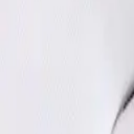
·
Александр:
+7 (499) 113-80-82