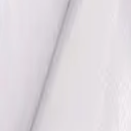
·
Александр:
+7 (499) 113-80-82